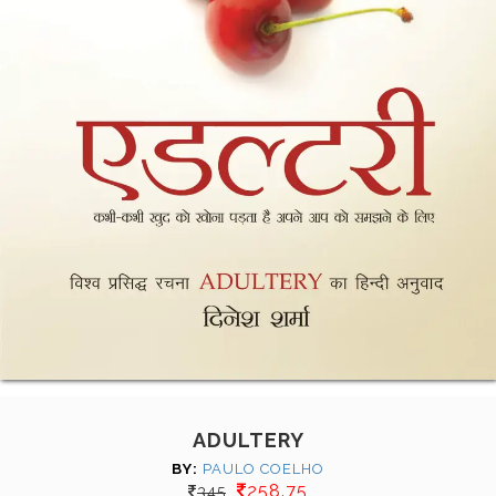
ADULTERY
BY:
PAULO COELHO
258.75
345